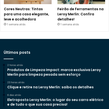
Cores Neutras: Tintas
Feirão de Ferramentas na
para uma casa elegante,
Leroy Merlin: Confira
leve e acolhedora
detalhes!
1 semana atrás
1 semana atrás
Últimos posts
2 horas atrás
Produtos de Limpeza Impact: marca exclusiva Leroy
Merlin para limpeza pesada sem esforço
23 horas atrás
Clique e retire na Leroy Merlin: saiba os detalhes
6 dias atrás
Eletroposto Leroy Merlin: o lugar do seu carro elétrico
e de tudo o que sua casa precisa!