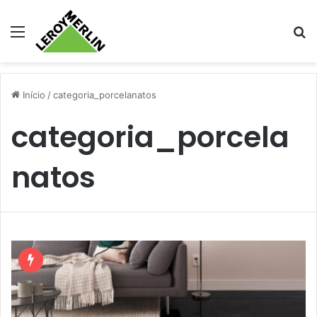
Menu
Pr
Início
/
categoria_porcelanatos
categoria_porcela
natos