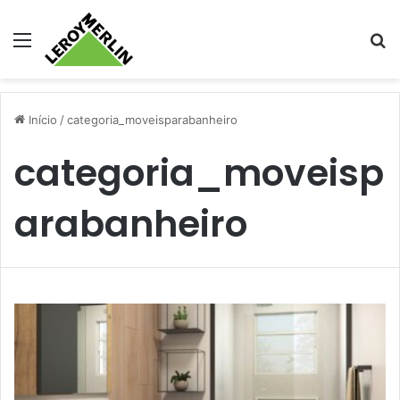
Menu
Pr
Início
/
categoria_moveisparabanheiro
categoria_moveisp
arabanheiro