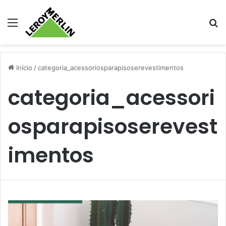
Menu
Pr
Início
/
categoria_acessoriosparapisoserevestimentos
categoria_acessori
osparapisoserevest
imentos