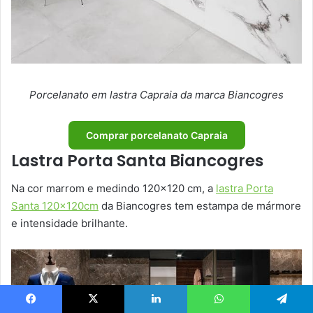
Porcelanato em lastra Capraia da marca Biancogres
Comprar porcelanato Capraia
Lastra Porta Santa Biancogres
Na cor marrom e medindo 120×120 cm, a
lastra Porta
Santa 120x120cm
da Biancogres tem estampa de mármore
e intensidade brilhante.
Facebook
X
Linkedin
WhatsApp
Telegram