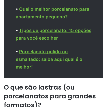
•
Qual o melhor porcelanato para
apartamento pequeno?
•
Tipos de porcelanato: 15 opções
para você escolher
•
Porcelanato polido ou
esmaltado: saiba aqui qual é o
melhor!
O que são lastras (ou
porcelanatos para grandes
formatos)?