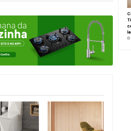
C
T
c
l