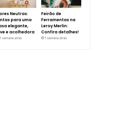
ores Neutras:
Feirão de
intas para uma
Ferramentas na
asa elegante,
Leroy Merlin:
eve e acolhedora
Confira detalhes!
1 semana atrás
1 semana atrás