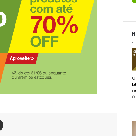
N
C
L
o
est
Compartilhar via e-mail