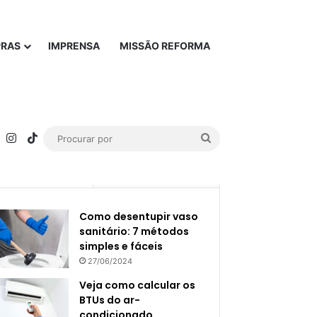
PRAS
IMPRENSA
MISSÃO REFORMA
rest
YouTube
Instagram
TikTok
Procurar
por
Popular
Recente
Como desentupir vaso
sanitário: 7 métodos
simples e fáceis
27/06/2024
Veja como calcular os
BTUs do ar-
condicionado