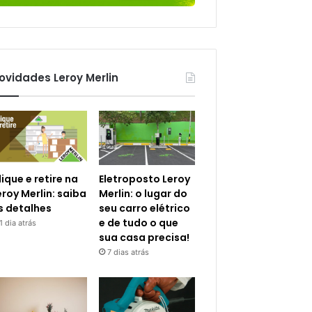
ovidades Leroy Merlin
lique e retire na
Eletroposto Leroy
eroy Merlin: saiba
Merlin: o lugar do
s detalhes
seu carro elétrico
e de tudo o que
1 dia atrás
sua casa precisa!
7 dias atrás