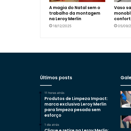
A magia do Natal sem o
Vaso sa
trabalho da montagem
monoblo
na Leroy Merlin
confort
18/12/2025
05/09/
Últimos posts
Gale
11 horas atrás
Produtos de Limpeza Impact:
marca exclusiva Leroy Merlin
para limpeza pesada sem
esforço
1 dia atrás
Clique e retire na Leroy Merlin: