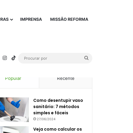
PRAS
IMPRENSA
MISSÃO REFORMA
rest
YouTube
Instagram
TikTok
Procurar
por
Popular
Recente
Como desentupir vaso
sanitário: 7 métodos
simples e fáceis
27/06/2024
Veja como calcular os