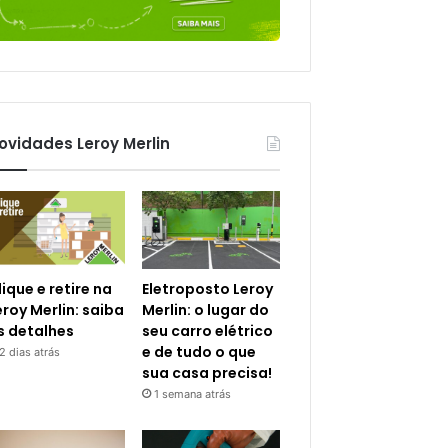
ovidades Leroy Merlin
lique e retire na
Eletroposto Leroy
eroy Merlin: saiba
Merlin: o lugar do
s detalhes
seu carro elétrico
e de tudo o que
2 dias atrás
sua casa precisa!
1 semana atrás