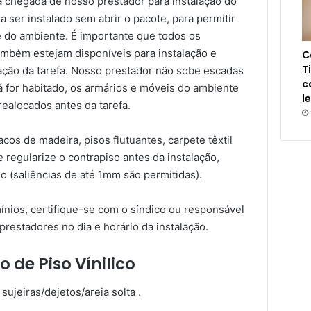
a chegada de nosso prestador para instalação do
a ser instalado sem abrir o pacote, para permitir
 do ambiente. É importante que todos os
também estejam disponíveis para instalação e
C
T
zação da tarefa. Nosso prestador não sobe escadas
c
á for habitado, os armários e móveis do ambiente
l
ealocados antes da tarefa.
os de madeira, pisos flutuantes, carpete têxtil
 regularize o contrapiso antes da instalação,
o (saliências de até 1mm são permitidas).
nios, certifique-se com o síndico ou responsável
prestadores no dia e horário da instalação.
 de Piso Vínilico
sujeiras/dejetos/areia solta .