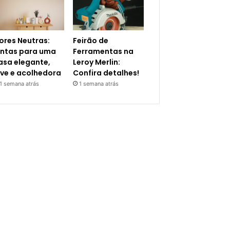
ores Neutras:
Feirão de
intas para uma
Ferramentas na
asa elegante,
Leroy Merlin:
eve e acolhedora
Confira detalhes!
1 semana atrás
1 semana atrás