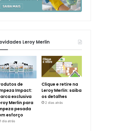
ovidades Leroy Merlin
rodutos de
Clique e retire na
impeza Impact:
Leroy Merlin: saiba
arca exclusiva
os detalhes
eroy Merlin para
2 dias atrás
impeza pesada
em esforço
1 dia atrás