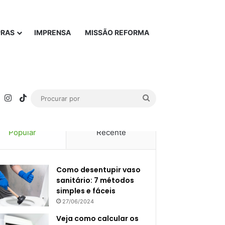
PRAS
IMPRENSA
MISSÃO REFORMA
rest
YouTube
Instagram
TikTok
Procurar
por
Popular
Recente
Como desentupir vaso
sanitário: 7 métodos
simples e fáceis
27/06/2024
Veja como calcular os