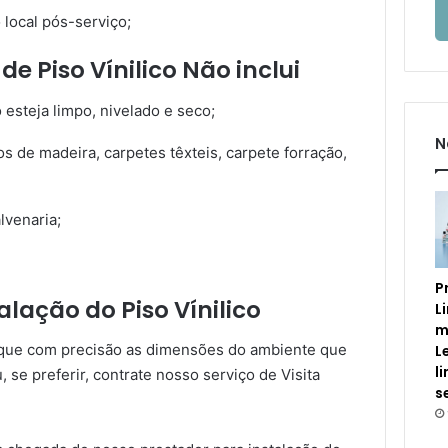
 local pós-serviço;
de Piso Vínilico Não inclui
 esteja limpo, nivelado e seco;
N
os de madeira, carpetes têxteis, carpete forração,
venaria;
P
lação do Piso Vínilico
L
m
fique com precisão as dimensões do ambiente que
L
l
, se preferir, contrate nosso serviço de Visita
s