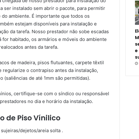
a chegada de nosso prestador para instalação do
a ser instalado sem abrir o pacote, para permitir
 do ambiente. É importante que todos os
também estejam disponíveis para instalação e
E
zação da tarefa. Nosso prestador não sobe escadas
M
á for habitado, os armários e móveis do ambiente
s
ealocados antes da tarefa.
e
s
os de madeira, pisos flutuantes, carpete têxtil
 regularize o contrapiso antes da instalação,
o (saliências de até 1mm são permitidas).
nios, certifique-se com o síndico ou responsável
prestadores no dia e horário da instalação.
 de Piso Vínilico
sujeiras/dejetos/areia solta .