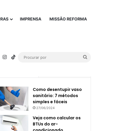
PRAS
IMPRENSA
MISSÃO REFORMA
rest
YouTube
Instagram
TikTok
Procurar
por
Popular
Recente
Como desentupir vaso
sanitário: 7 métodos
simples e fáceis
27/06/2024
Veja como calcular os
BTUs do ar-
condicionado