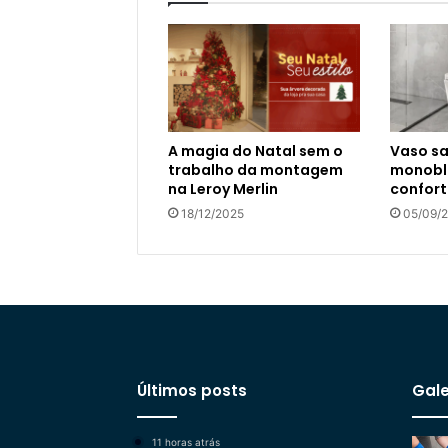
A magia do Natal sem o
Vaso sa
trabalho da montagem
monoblo
na Leroy Merlin
confort
18/12/2025
05/09/
Últimos posts
Gale
11 horas atrás