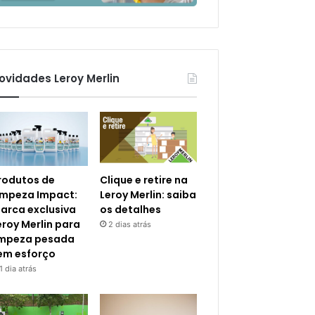
ovidades Leroy Merlin
rodutos de
Clique e retire na
impeza Impact:
Leroy Merlin: saiba
arca exclusiva
os detalhes
eroy Merlin para
2 dias atrás
impeza pesada
em esforço
1 dia atrás