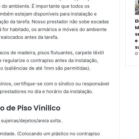
 do ambiente. É importante que todos os
também estejam disponíveis para instalação e
E
zação da tarefa. Nosso prestador não sobe escadas
M
á for habitado, os armários e móveis do ambiente
s
ealocados antes da tarefa.
e
s
os de madeira, pisos flutuantes, carpete têxtil
 regularize o contrapiso antes da instalação,
o (saliências de até 1mm são permitidas).
nios, certifique-se com o síndico ou responsável
prestadores no dia e horário da instalação.
 de Piso Vínilico
sujeiras/dejetos/areia solta .
umidade. (Colocando um plástico no contrapiso