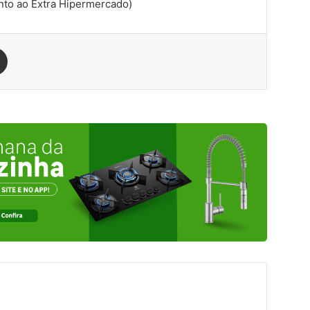
nto ao Extra Hipermercado)
est
Compartilhar via e-mail