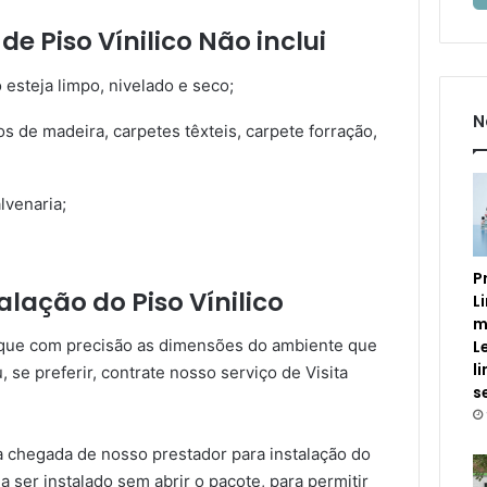
de Piso Vínilico Não inclui
 esteja limpo, nivelado e seco;
N
os de madeira, carpetes têxteis, carpete forração,
venaria;
P
lação do Piso Vínilico
L
m
fique com precisão as dimensões do ambiente que
L
l
, se preferir, contrate nosso serviço de Visita
s
a chegada de nosso prestador para instalação do
a ser instalado sem abrir o pacote, para permitir