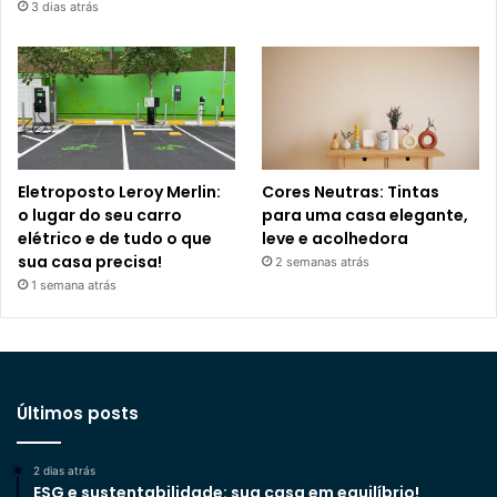
3 dias atrás
Eletroposto Leroy Merlin:
Cores Neutras: Tintas
o lugar do seu carro
para uma casa elegante,
elétrico e de tudo o que
leve e acolhedora
sua casa precisa!
2 semanas atrás
1 semana atrás
Últimos posts
2 dias atrás
ESG e sustentabilidade: sua casa em equilíbrio!