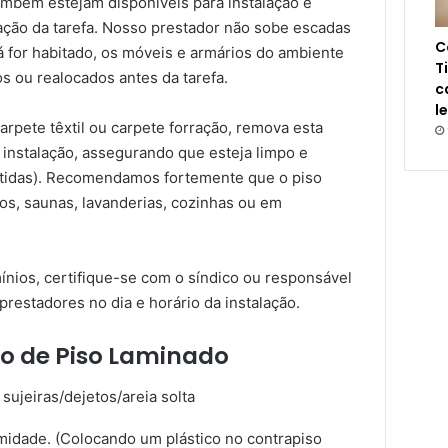
também estejam disponíveis para instalação e
zação da tarefa. Nosso prestador não sobe escadas
C
á for habitado, os móveis e armários do ambiente
T
s ou realocados antes da tarefa.
c
l
pete têxtil ou carpete forração, remova esta
 instalação, assegurando que esteja limpo e
itidas). Recomendamos fortemente que o piso
os, saunas, lavanderias, cozinhas ou em
nios, certifique-se com o síndico ou responsável
prestadores no dia e horário da instalação.
o de Piso Laminado
sujeiras/dejetos/areia solta
umidade. (Colocando um plástico no contrapiso