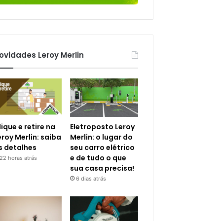
ovidades Leroy Merlin
lique e retire na
Eletroposto Leroy
eroy Merlin: saiba
Merlin: o lugar do
s detalhes
seu carro elétrico
e de tudo o que
22 horas atrás
sua casa precisa!
6 dias atrás