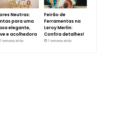
ores Neutras:
Feirão de
intas para uma
Ferramentas na
asa elegante,
Leroy Merlin:
eve e acolhedora
Confira detalhes!
1 semana atrás
1 semana atrás