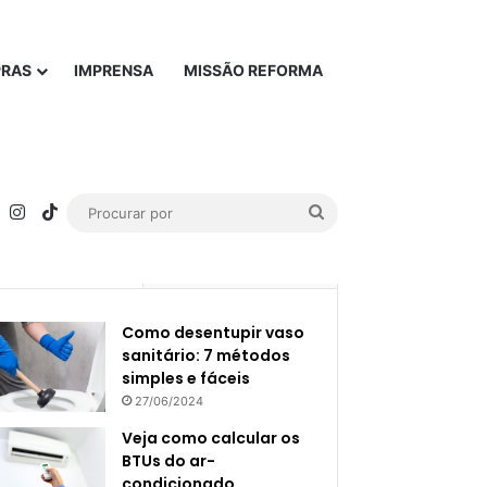
PRAS
IMPRENSA
MISSÃO REFORMA
rest
YouTube
Instagram
TikTok
Procurar
por
Popular
Recente
Como desentupir vaso
sanitário: 7 métodos
simples e fáceis
27/06/2024
Veja como calcular os
BTUs do ar-
condicionado