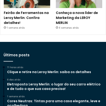
Feirão de Ferramentas na
Conheça a nova líder de
Leroy Merlin: Confira
Marketing da LEROY
detalhes!
MERLIN
1 semana atrás
4 semanas atrás
Últimos posts
11 horas atrás
Clique e retire na Leroy Merlin: saiba os detalhes
6 dias atrás
Eletroposto Leroy Merlin: o lugar do seu carro elétrico
e de tudo o que sua casa precisa!
1 semana atrás
Cores Neutras: Tintas para uma casa elegante, leve e
acolhedora