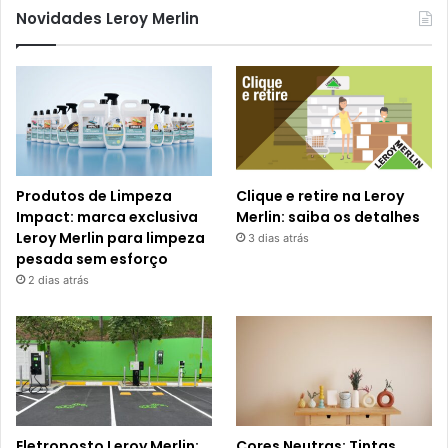
Novidades Leroy Merlin
Produtos de Limpeza
Clique e retire na Leroy
Impact: marca exclusiva
Merlin: saiba os detalhes
Leroy Merlin para limpeza
3 dias atrás
pesada sem esforço
2 dias atrás
Eletroposto Leroy Merlin:
Cores Neutras: Tintas