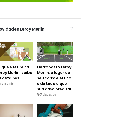
ovidades Leroy Merlin
lique e retire na
Eletroposto Leroy
eroy Merlin: saiba
Merlin: o lugar do
s detalhes
seu carro elétrico
e de tudo o que
1 dia atrás
sua casa precisa!
7 dias atrás