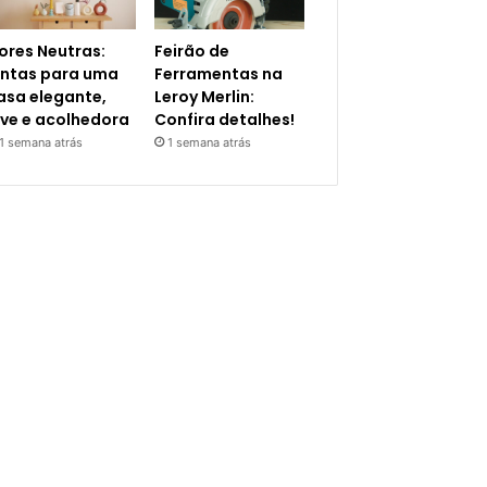
ores Neutras:
Feirão de
intas para uma
Ferramentas na
asa elegante,
Leroy Merlin:
eve e acolhedora
Confira detalhes!
1 semana atrás
1 semana atrás