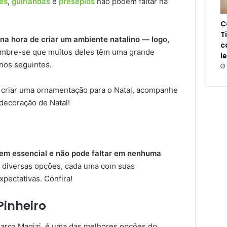
es
,
guirlandas
e
presépios
não podem faltar na
C
T
a hora de criar um ambiente natalino — logo,
c
embre-se que muitos deles têm uma grande
l
nos seguintes.
m criar uma ornamentação para o Natal, acompanhe
 decoração de Natal!
em essencial e não pode faltar em nenhuma
e, diversas opções, cada uma com suas
xpectativas. Confira!
Pinheiro
marca Magizi, é uma das melhores opções do