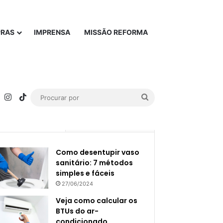
PRAS
IMPRENSA
MISSÃO REFORMA
rest
YouTube
Instagram
TikTok
Procurar
por
Popular
Recente
Como desentupir vaso
sanitário: 7 métodos
simples e fáceis
27/06/2024
Veja como calcular os
BTUs do ar-
condicionado