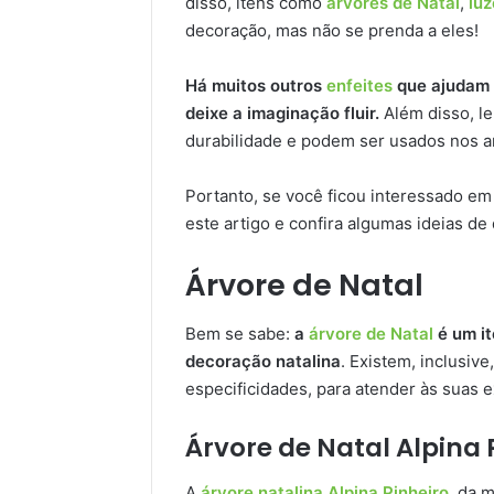
disso, itens como
árvores de Natal
,
luz
decoração, mas não se prenda a eles!
Há muitos outros
enfeites
que ajudam n
deixe a imaginação fluir.
Além disso, l
durabilidade e podem ser usados nos a
Portanto, se você ficou interessado e
este artigo e confira algumas ideias de
Árvore de Natal
Bem se sabe:
a
árvore de Natal
é um it
decoração natalina
. Existem, inclusiv
especificidades, para atender às suas e
Árvore de Natal Alpina 
A
árvore natalina Alpina Pinheiro
, da 