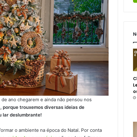
N
C
L
o
im de ano chegarem e ainda não pensou nos
, porque trouxemos diversas ideias de
u lar deslumbrante!
formar o ambiente na época do Natal. Por conta