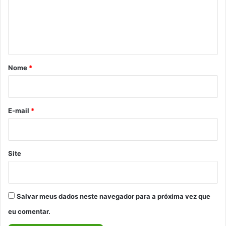
e
n
t
á
r
Nome
*
i
o
*
E-mail
*
Site
Salvar meus dados neste navegador para a próxima vez que
eu comentar.