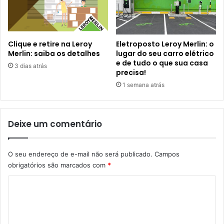
Clique e retire na Leroy
Eletroposto Leroy Merlin: o
Merlin: saiba os detalhes
lugar do seu carro elétrico
e de tudo o que sua casa
3 dias atrás
precisa!
1 semana atrás
Deixe um comentário
O seu endereço de e-mail não será publicado.
Campos
obrigatórios são marcados com
*
C
o
m