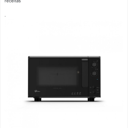
receitas
.