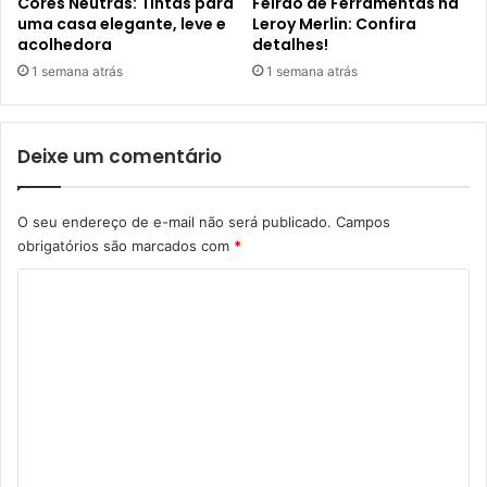
Cores Neutras: Tintas para
Feirão de Ferramentas na
uma casa elegante, leve e
Leroy Merlin: Confira
acolhedora
detalhes!
1 semana atrás
1 semana atrás
Deixe um comentário
O seu endereço de e-mail não será publicado.
Campos
obrigatórios são marcados com
*
C
o
m
e
n
t
á