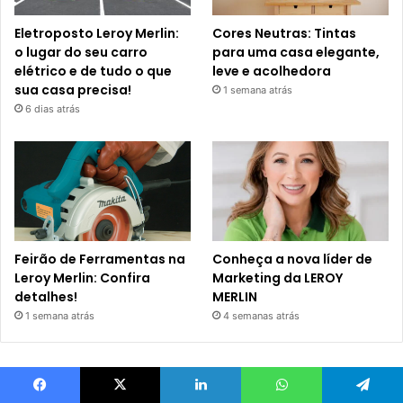
Eletroposto Leroy Merlin:
Cores Neutras: Tintas
o lugar do seu carro
para uma casa elegante,
elétrico e de tudo o que
leve e acolhedora
sua casa precisa!
1 semana atrás
6 dias atrás
Feirão de Ferramentas na
Conheça a nova líder de
Leroy Merlin: Confira
Marketing da LEROY
detalhes!
MERLIN
1 semana atrás
4 semanas atrás
Facebook
X
Linkedin
WhatsApp
Telegram