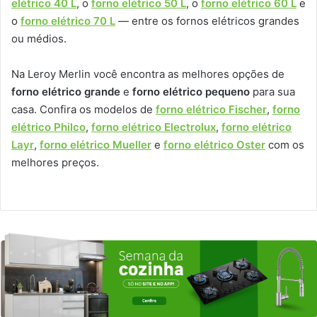
elétrico 40 L
, o
forno elétrico 50 L
, o
forno elétrico 60 L
e
o
forno elétrico 70 L
— entre os fornos elétricos grandes
ou médios.
Na Leroy Merlin você encontra as melhores opções de
forno elétrico grande
e
forno elétrico pequeno
para sua
casa. Confira os modelos de
forno elétrico Fischer
,
forno
elétrico Philco
,
forno elétrico Electrolux
,
forno elétrico
Layr
,
forno elétrico Mueller
e
forno elétrico Oster
com os
melhores preços.