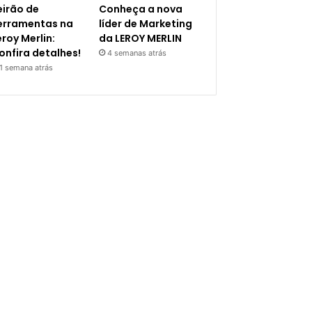
eirão de
Conheça a nova
erramentas na
líder de Marketing
eroy Merlin:
da LEROY MERLIN
onfira detalhes!
4 semanas atrás
1 semana atrás