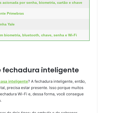
as acionada por senha, biometria, cartão e chave
ente Primebras
enha Yale
om biometria, bluetooth, chave, senha e Wi-Fi
 fechadura inteligente
casa inteligente
? A fechadura inteligente, então,
l, precisa estar presente. Isso porque muitos
chadura Wi-Fi e, dessa forma, você consegue
.
er de dois tipos: de embutir e de sobrepor.