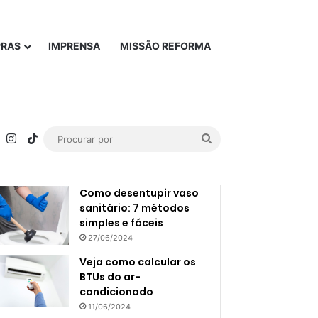
PRAS
IMPRENSA
MISSÃO REFORMA
rest
YouTube
Instagram
TikTok
Procurar
Popular
Recente
por
Como desentupir vaso
sanitário: 7 métodos
simples e fáceis
27/06/2024
Veja como calcular os
BTUs do ar-
condicionado
11/06/2024