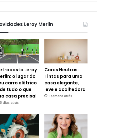
ovidades Leroy Merlin
letroposto Leroy
Cores Neutras:
erlin: o lugar do
Tintas para uma
eu carro elétrico
casa elegante,
 de tudo o que
leve e acolhedora
ua casa precisa!
1 semana atrás
6 dias atrás