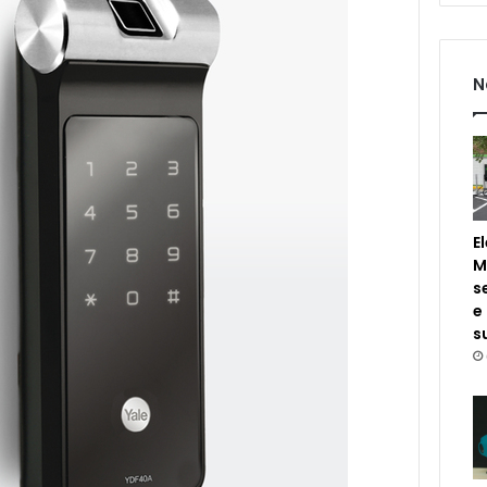
N
E
M
s
e
s