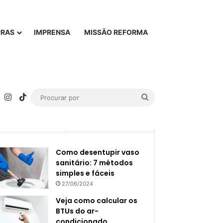
PRAS
IMPRENSA
MISSÃO REFORMA
rest
YouTube
Instagram
TikTok
Procurar
por
Popular
Recente
Como desentupir vaso
sanitário: 7 métodos
simples e fáceis
27/06/2024
Veja como calcular os
BTUs do ar-
condicionado