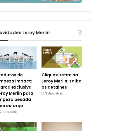
ovidades Leroy Merlin
rodutos de
Clique e retire na
impeza Impact:
Leroy Merlin: saiba
arca exclusiva
os detalhes
eroy Merlin para
3 dias atrás
impeza pesada
em esforço
2 dias atrás