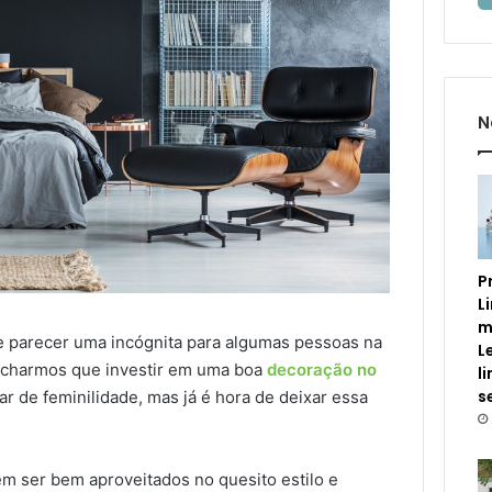
N
P
L
m
 parecer uma incógnita para algumas pessoas na
L
acharmos que investir em uma boa
decoração no
l
s
r de feminilidade, mas já é hora de deixar essa
 ser bem aproveitados no quesito estilo e