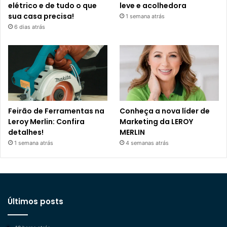
elétrico e de tudo o que
leve e acolhedora
sua casa precisa!
1 semana atrás
6 dias atrás
Feirão de Ferramentas na
Conheça a nova líder de
Leroy Merlin: Confira
Marketing da LEROY
detalhes!
MERLIN
1 semana atrás
4 semanas atrás
Últimos posts