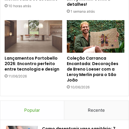
detalhes!
10 horas atrás
1 semana atrás
Lançamentos Portobello
Coleção Carranca
2026: Encontro perfeito
Encantada: Decorações
entre tecnologia e design
de Breno Loeser com a
Leroy Merlin para o São
11/06/2026
João
10/06/2026
Popular
Recente
Como desentupir vaso sanitário: 7