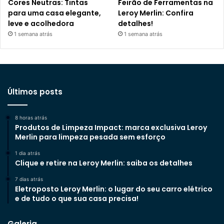
Cores Neutras: Tintas
Feirão de Ferramentas na
para uma casa elegante,
Leroy Merlin: Confira
leve e acolhedora
detalhes!
1 semana atrás
1 semana atrás
Últimos posts
8 horas atrás
Produtos de Limpeza Impact: marca exclusiva Leroy
Merlin para limpeza pesada sem esforço
1 dia atrás
Clique e retire na Leroy Merlin: saiba os detalhes
7 dias atrás
Eletroposto Leroy Merlin: o lugar do seu carro elétrico
e de tudo o que sua casa precisa!
Galeria