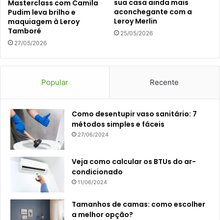
sua casa ainda mais
Masterclass com Camila
aconchegante com a
Pudim leva brilho e
Leroy Merlin
maquiagem à Leroy
Tamboré
25/05/2026
27/05/2026
Popular
Recente
Como desentupir vaso sanitário: 7
métodos simples e fáceis
27/06/2024
Veja como calcular os BTUs do ar-
condicionado
11/06/2024
Tamanhos de camas: como escolher
a melhor opção?