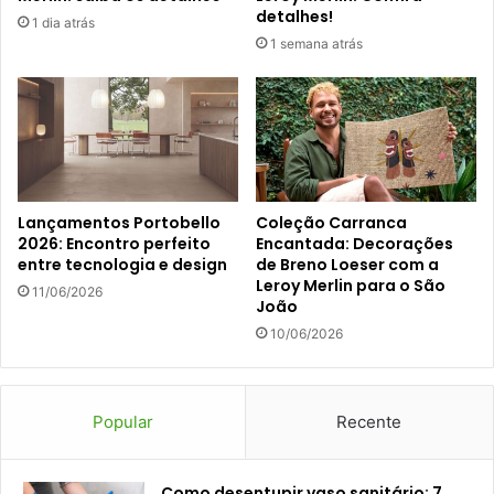
detalhes!
1 dia atrás
1 semana atrás
Lançamentos Portobello
Coleção Carranca
2026: Encontro perfeito
Encantada: Decorações
entre tecnologia e design
de Breno Loeser com a
Leroy Merlin para o São
11/06/2026
João
10/06/2026
Popular
Recente
Como desentupir vaso sanitário: 7