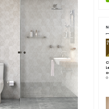
N
C
L
o