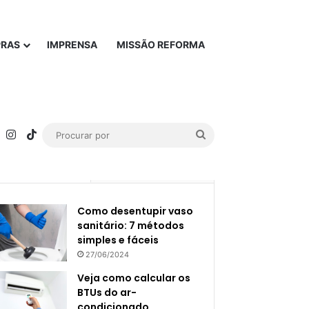
PRAS
IMPRENSA
MISSÃO REFORMA
rest
YouTube
Instagram
TikTok
Procurar
por
Popular
Recente
Como desentupir vaso
sanitário: 7 métodos
simples e fáceis
27/06/2024
Veja como calcular os
BTUs do ar-
condicionado