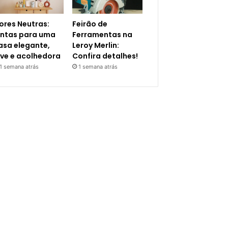
ores Neutras:
Feirão de
intas para uma
Ferramentas na
asa elegante,
Leroy Merlin:
eve e acolhedora
Confira detalhes!
1 semana atrás
1 semana atrás