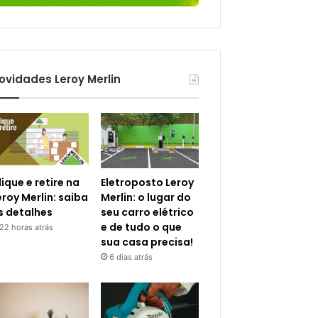
ovidades Leroy Merlin
lique e retire na
Eletroposto Leroy
eroy Merlin: saiba
Merlin: o lugar do
s detalhes
seu carro elétrico
e de tudo o que
22 horas atrás
sua casa precisa!
6 dias atrás