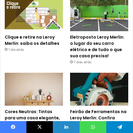
Clique e retire na Leroy
Eletroposto Leroy Merlin:
Merlin: saiba os detalhes
o lugar do seu carro
elétrico e de tudo o que
1 dia atrás
sua casa precisa!
7 dias atrás
Cores Neutras: Tintas
Feirão de Ferramentas na
para uma casa elegante,
Leroy Merlin: Confira
leve e acolhedora
detalhes!
1 semana atrás
1 semana atrás
Facebook
X
Linkedin
WhatsApp
Telegram