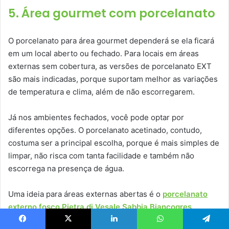
5. Área gourmet com porcelanato
O porcelanato para área gourmet dependerá se ela ficará
em um local aberto ou fechado. Para locais em áreas
externas sem cobertura, as versões de porcelanato EXT
são mais indicadas, porque suportam melhor as variações
de temperatura e clima, além de não escorregarem.
Já nos ambientes fechados, você pode optar por
diferentes opções. O porcelanato acetinado, contudo,
costuma ser a principal escolha, porque é mais simples de
limpar, não risca com tanta facilidade e também não
escorrega na presença de água.
Uma ideia para áreas externas abertas é o
porcelanato
externo fosco Pietra di Vesale Sabbia Biancogres
.
Facebook
X
Linkedin
WhatsApp
Telegram