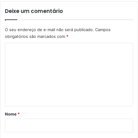
Deixe um comentário
O seu endereço de e-mail não será publicado.
Campos
obrigatórios são marcados com
*
C
o
m
e
n
t
á
r
Nome
*
i
o