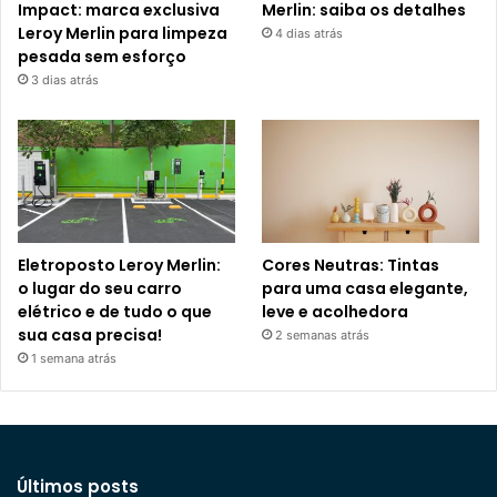
Impact: marca exclusiva
Merlin: saiba os detalhes
Leroy Merlin para limpeza
4 dias atrás
pesada sem esforço
3 dias atrás
Eletroposto Leroy Merlin:
Cores Neutras: Tintas
o lugar do seu carro
para uma casa elegante,
elétrico e de tudo o que
leve e acolhedora
sua casa precisa!
2 semanas atrás
1 semana atrás
Últimos posts