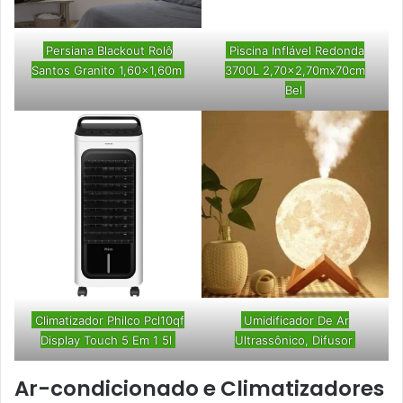
Persiana Blackout Rolô
Piscina Inflável Redonda
Santos Granito 1,60×1,60m
3700L 2,70×2,70mx70cm
Bel
Climatizador Philco Pcl10qf
Umidificador De Ar
Display Touch 5 Em 1 5l
Ultrassônico, Difusor
Ar-condicionado e Climatizadores