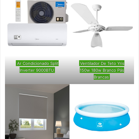
Ar Condicionado Split
Ventilador De Teto Yris
Inverter 9000BTU
150w 180w Branco Pás
Brancas