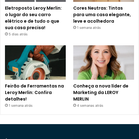
Eletroposto Leroy Merlin:
Cores Neutras: Tintas
o lugar do seu carro
para uma casa elegante,
elétrico e de tudo o que
leve e acolhedora
sua casa precisa!
1 semana atrás
5 dias atrás
Feirão de Ferramentas na
Conheça a nova líder de
Leroy Merlin: Confira
Marketing da LEROY
detalhes!
MERLIN
1 semana atrás
4 semanas atrás