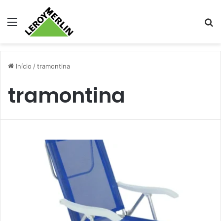
Menu
Pr
Início
/
tramontina
tramontina