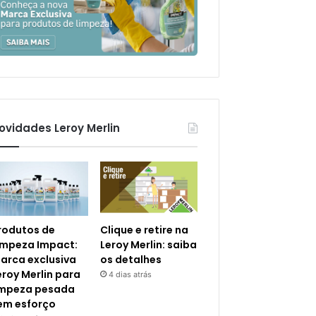
ovidades Leroy Merlin
rodutos de
Clique e retire na
impeza Impact:
Leroy Merlin: saiba
arca exclusiva
os detalhes
eroy Merlin para
4 dias atrás
impeza pesada
em esforço