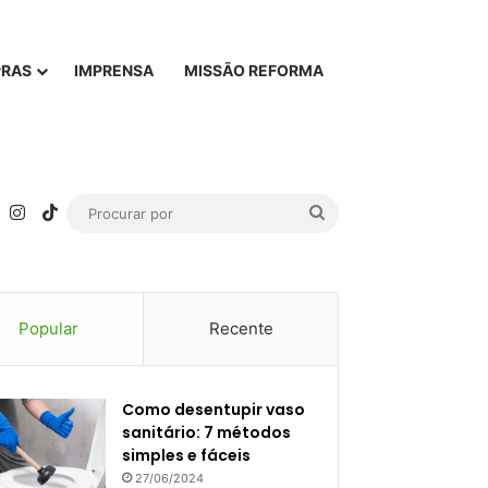
PRAS
IMPRENSA
MISSÃO REFORMA
rest
YouTube
Instagram
TikTok
Procurar
por
Popular
Recente
Como desentupir vaso
sanitário: 7 métodos
simples e fáceis
27/06/2024