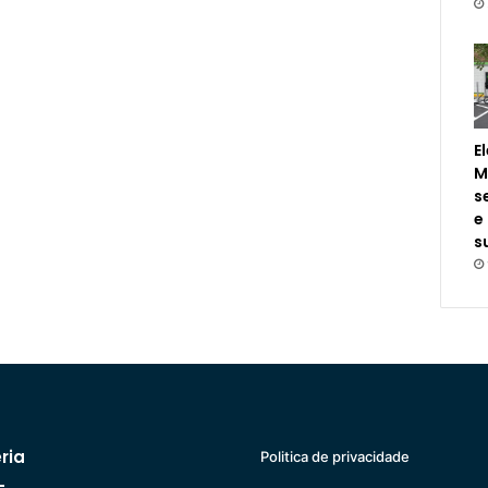
E
M
s
e
s
ria
Politica de privacidade