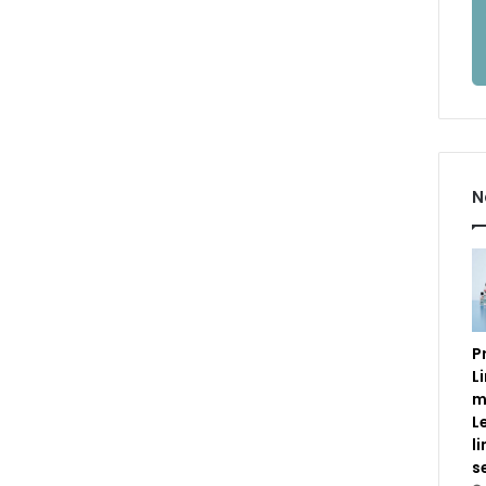
N
P
L
m
L
l
s