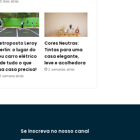
3 dias atrás
letroposto Leroy
Cores Neutras:
erlin: o lugar do
Tintas para uma
eu carro elétrico
casa elegante,
 de tudo o que
leve e acolhedora
ua casa precisa!
2 semanas atrás
1 semana atrás
Se inscreva no nosso canal