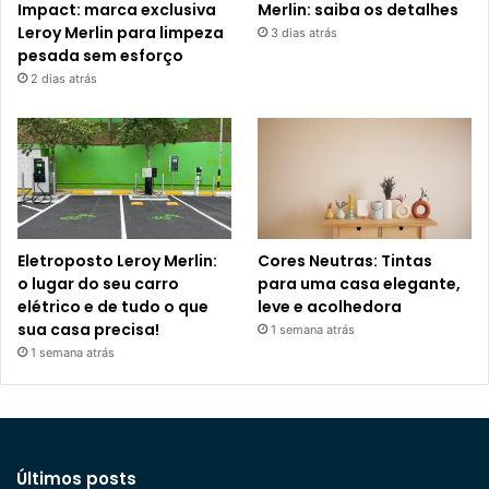
Impact: marca exclusiva
Merlin: saiba os detalhes
Leroy Merlin para limpeza
3 dias atrás
pesada sem esforço
2 dias atrás
Eletroposto Leroy Merlin:
Cores Neutras: Tintas
o lugar do seu carro
para uma casa elegante,
elétrico e de tudo o que
leve e acolhedora
sua casa precisa!
1 semana atrás
1 semana atrás
Últimos posts