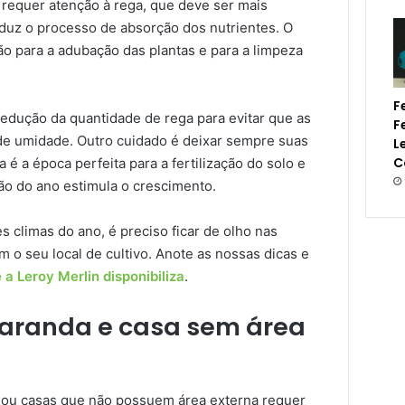
 requer atenção à rega, que deve ser mais
reduz o processo de absorção dos nutrientes. O
ão para a adubação das plantas e para a limpeza
F
redução da quantidade de rega para evitar que as
F
de umidade. Outro cuidado é deixar sempre suas
L
C
a é a época perfeita para a fertilização do solo e
ão do ano estimula o crescimento.
 climas do ano, é preciso ficar de olho nas
 o seu local de cultivo. Anote as nossas dicas e
 a Leroy Merlin disponibiliza
.
aranda e casa sem área
ou casas que não possuem área externa requer