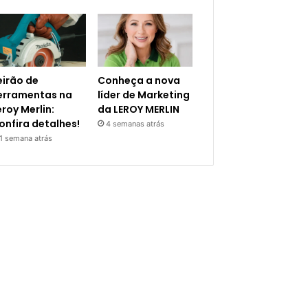
eirão de
Conheça a nova
erramentas na
líder de Marketing
eroy Merlin:
da LEROY MERLIN
onfira detalhes!
4 semanas atrás
1 semana atrás