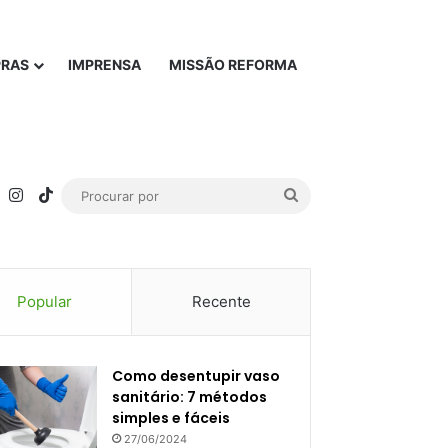
PRAS
IMPRENSA
MISSÃO REFORMA
rest
YouTube
Instagram
TikTok
Procurar
por
Popular
Recente
Como desentupir vaso
sanitário: 7 métodos
simples e fáceis
27/06/2024