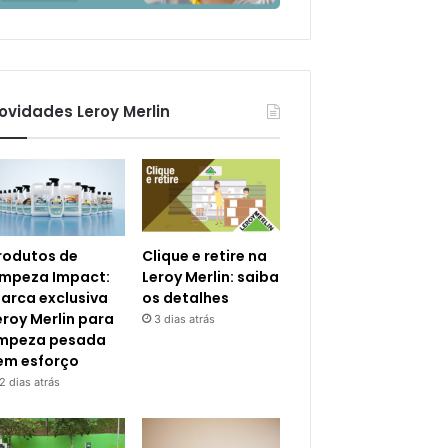
ovidades Leroy Merlin
rodutos de
Clique e retire na
impeza Impact:
Leroy Merlin: saiba
arca exclusiva
os detalhes
eroy Merlin para
3 dias atrás
impeza pesada
em esforço
2 dias atrás