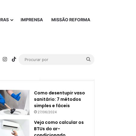
PRAS
IMPRENSA
MISSÃO REFORMA
rest
YouTube
Instagram
TikTok
Procurar
por
Popular
Recente
Como desentupir vaso
sanitário: 7 métodos
simples e fáceis
27/06/2024
Veja como calcular os
BTUs do ar-
condicionado