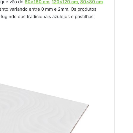
 que vão do
80×160 cm
,
120×120 cm
,
80×80 cm
ento variando entre 0 mm e 2mm. Os produtos
fugindo dos tradicionais azulejos e pastilhas