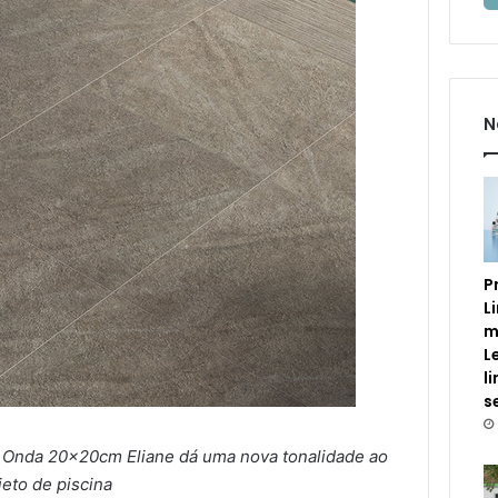
N
P
L
m
L
l
s
 Onda 20x20cm Eliane dá uma nova tonalidade ao
jeto de piscina