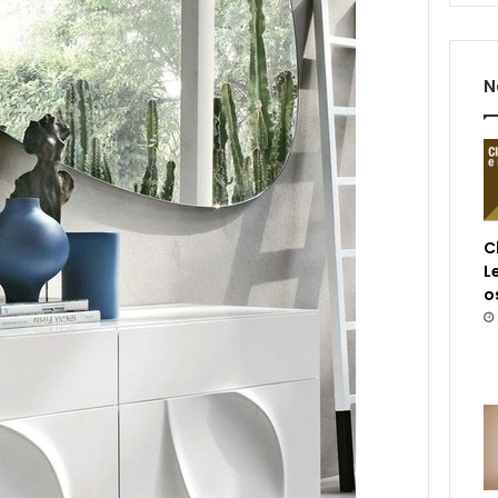
N
C
L
o