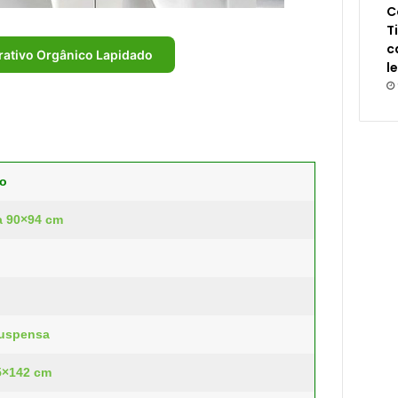
C
T
c
rativo Orgânico Lapidado
l
ho
a 90×94 cm
suspensa
35×142 cm