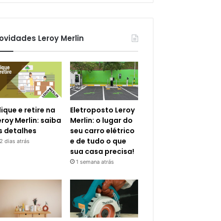
ovidades Leroy Merlin
lique e retire na
Eletroposto Leroy
eroy Merlin: saiba
Merlin: o lugar do
s detalhes
seu carro elétrico
e de tudo o que
2 dias atrás
sua casa precisa!
1 semana atrás