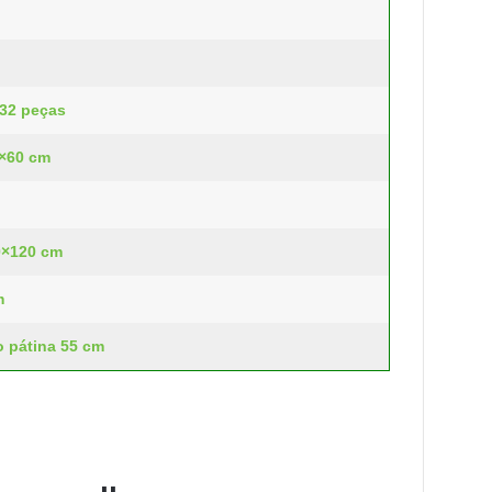
 32 peças
0×60 cm
0×120 cm
m
o pátina 55 cm