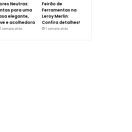
ores Neutras:
Feirão de
intas para uma
Ferramentas na
asa elegante,
Leroy Merlin:
eve e acolhedora
Confira detalhes!
1 semana atrás
1 semana atrás