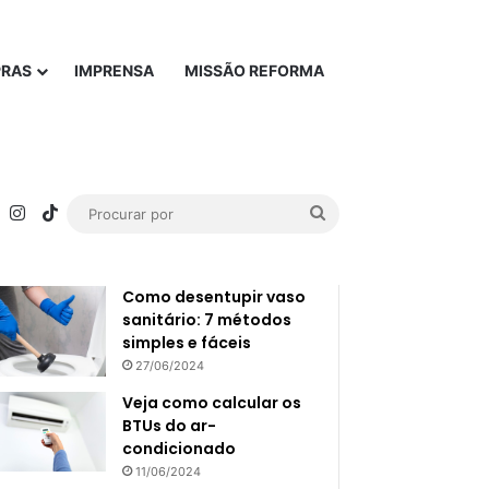
PRAS
IMPRENSA
MISSÃO REFORMA
rest
YouTube
Instagram
TikTok
Procurar
Popular
Recente
por
Como desentupir vaso
sanitário: 7 métodos
simples e fáceis
27/06/2024
Veja como calcular os
BTUs do ar-
condicionado
11/06/2024