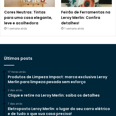
Cores Neutras: Tintas
Feirão de Ferramentas na
para uma casa elegante,
Leroy Merlin: Confira
leve e acolhedora
detalhes!
1 semana atrás
1 semana atrás
Últimos posts
17 horas atrás
Produtos de Limpeza Impact: marca exclusiva Leroy
Merlin para limpeza pesada sem esforço
2 dias atrás
Clique e retire na Leroy Merlin: saiba os detalhes
7 dias atrás
Eletroposto Leroy Merlin: o lugar do seu carro elétrico
e de tudo o que sua casa precisa!