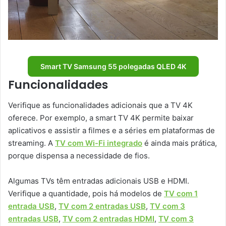
Smart TV Samsung 55 polegadas QLED 4K
Funcionalidades
Verifique as funcionalidades adicionais que a TV 4K
oferece. Por exemplo, a smart TV 4K permite baixar
aplicativos e assistir a filmes e a séries em plataformas de
streaming. A
TV com Wi-Fi integrado
é ainda mais prática,
porque dispensa a necessidade de fios.
Algumas TVs têm entradas adicionais USB e HDMI.
Verifique a quantidade, pois há modelos de
TV com 1
entrada USB
,
TV com 2 entradas USB
,
TV com 3
entradas USB
,
TV com 2 entradas HDMI
,
TV com 3