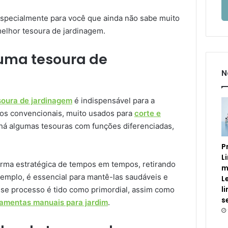
especialmente para você que ainda não sabe muito
melhor tesoura de jardinagem.
 uma tesoura de
N
soura de jardinagem
é indispensável para a
os convencionais, muito usados para
corte e
há algumas tesouras com funções diferenciadas,
P
L
orma estratégica de tempos em tempos, retirando
m
xemplo, é essencial para mantê-las saudáveis e
L
l
sse processo é tido como primordial, assim como
s
ramentas manuais para jardim
.