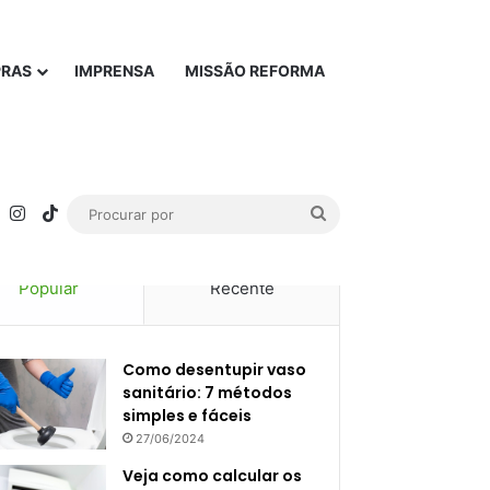
PRAS
IMPRENSA
MISSÃO REFORMA
rest
YouTube
Instagram
TikTok
Procurar
por
Popular
Recente
Como desentupir vaso
sanitário: 7 métodos
simples e fáceis
27/06/2024
Veja como calcular os