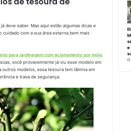
los de tesoura de
já deve saber. Mas aqui estão algumas dicas e
E
 o cuidado com a sua área externa bem mais
M
s
e
s
tânio para jardinagem com acionamento por mola
.
soas, você provavelmente já viu esse modelo em
 a outros modelos, essa tesoura tem lâmina em
derência e trava de segurança.