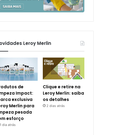
ovidades Leroy Merlin
rodutos de
Clique e retire na
impeza Impact:
Leroy Merlin: saiba
arca exclusiva
os detalhes
eroy Merlin para
2 dias atrás
impeza pesada
em esforço
1 dia atrás