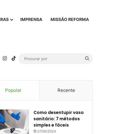
PRAS
IMPRENSA
MISSÃO REFORMA
rest
YouTube
Instagram
TikTok
Procurar
por
Popular
Recente
Como desentupir vaso
sanitário: 7 métodos
simples e fáceis
27/06/2024