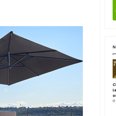
N
C
L
o