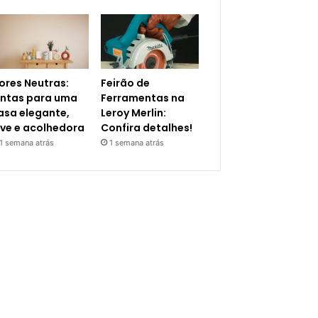
ores Neutras:
Feirão de
intas para uma
Ferramentas na
asa elegante,
Leroy Merlin:
eve e acolhedora
Confira detalhes!
1 semana atrás
1 semana atrás