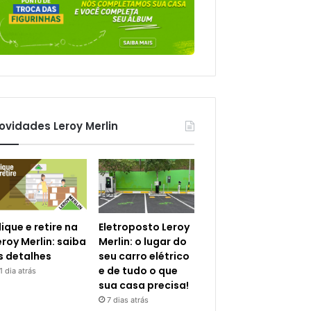
ovidades Leroy Merlin
lique e retire na
Eletroposto Leroy
eroy Merlin: saiba
Merlin: o lugar do
s detalhes
seu carro elétrico
e de tudo o que
1 dia atrás
sua casa precisa!
7 dias atrás