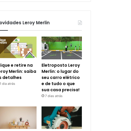
ovidades Leroy Merlin
lique e retire na
Eletroposto Leroy
eroy Merlin: saiba
Merlin: o lugar do
s detalhes
seu carro elétrico
e de tudo o que
1 dia atrás
sua casa precisa!
7 dias atrás