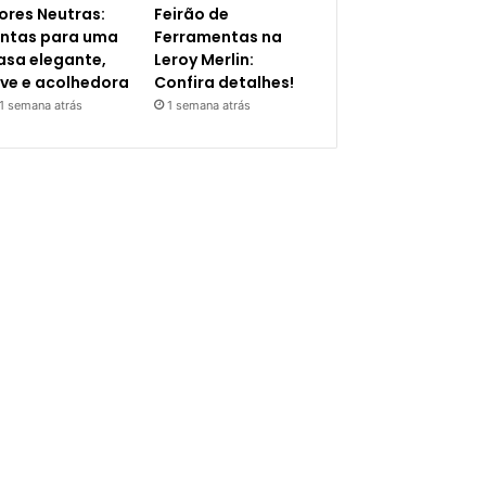
ores Neutras:
Feirão de
intas para uma
Ferramentas na
asa elegante,
Leroy Merlin:
eve e acolhedora
Confira detalhes!
1 semana atrás
1 semana atrás