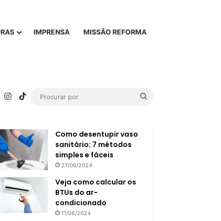
PRAS
IMPRENSA
MISSÃO REFORMA
rest
YouTube
Instagram
TikTok
Procurar
Popular
Recente
por
Como desentupir vaso
sanitário: 7 métodos
simples e fáceis
27/06/2024
Veja como calcular os
BTUs do ar-
condicionado
11/06/2024