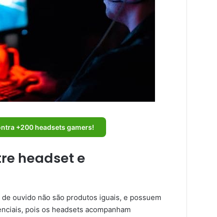
ontra +200 headsets gamers!
tre headset e
 de ouvido não são produtos iguais, e possuem
renciais, pois os headsets acompanham