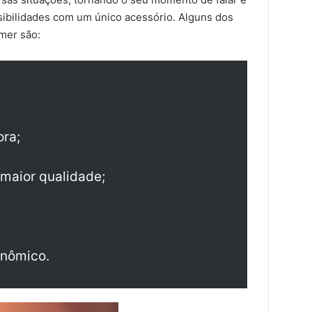
sibilidades com um único acessório. Alguns dos
mer são:
ora;
 maior qualidade;
onômico.