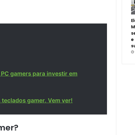
E
M
s
e
s
 PC gamers para investir em
 teclados gamer. Vem ver!
mer?