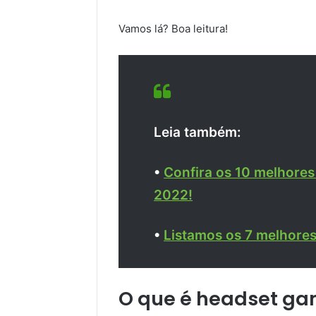
Vamos lá? Boa leitura!
Leia também:
•
Confira os 10 melhores
2022!
•
Listamos os 7 melhores
O que é headset ga