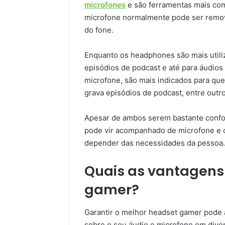
microfones
e são ferramentas mais com
microfone normalmente pode ser removí
do fone.
Enquanto os headphones são mais utili
episódios de podcast e até para áudios 
microfone, são mais indicados para quem
grava episódios de podcast, entre outro
Apesar de ambos serem bastante confor
pode vir acompanhado de microfone e c
depender das necessidades da pessoa.
Quais as vantagens
gamer?
Garantir o melhor headset gamer pode a
sobre o seu áudio e microfone em dive