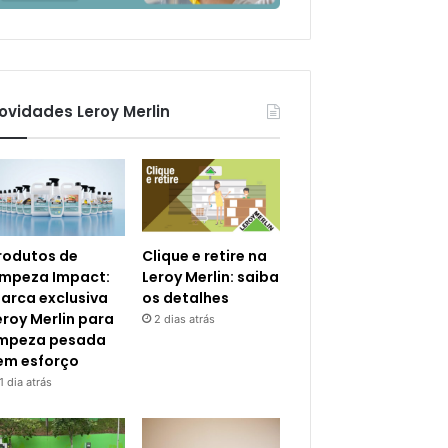
ovidades Leroy Merlin
rodutos de
Clique e retire na
impeza Impact:
Leroy Merlin: saiba
arca exclusiva
os detalhes
eroy Merlin para
2 dias atrás
impeza pesada
em esforço
1 dia atrás