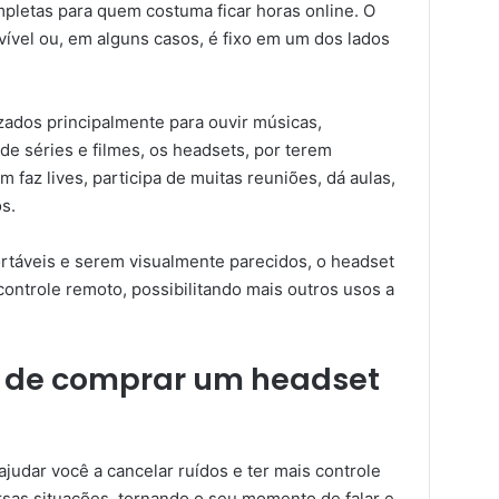
pletas para quem costuma ficar horas online. O
vel ou, em alguns casos, é fixo em um dos lados
zados principalmente para ouvir músicas,
de séries e filmes, os headsets, por terem
 faz lives, participa de muitas reuniões, dá aulas,
s.
táveis e serem visualmente parecidos, o headset
ontrole remoto, possibilitando mais outros usos a
 de comprar um headset
judar você a cancelar ruídos e ter mais controle
rsas situações, tornando o seu momento de falar e