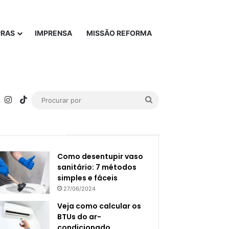
PRAS
IMPRENSA
MISSÃO REFORMA
rest
YouTube
Instagram
TikTok
Procurar
por
Popular
Recente
Como desentupir vaso
sanitário: 7 métodos
simples e fáceis
27/06/2024
Veja como calcular os
BTUs do ar-
condicionado