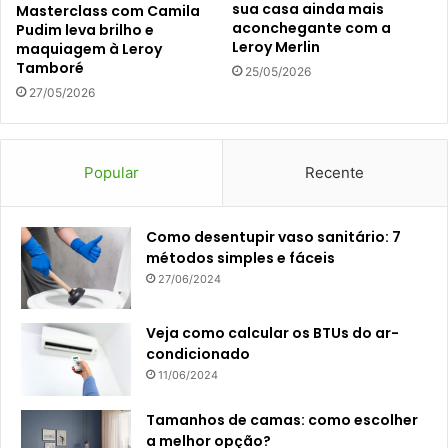
sua casa ainda mais
Masterclass com Camila
aconchegante com a
Pudim leva brilho e
Leroy Merlin
maquiagem à Leroy
Tamboré
25/05/2026
27/05/2026
Popular
Recente
Como desentupir vaso sanitário: 7
métodos simples e fáceis
27/06/2024
Veja como calcular os BTUs do ar-
condicionado
11/06/2024
Tamanhos de camas: como escolher
a melhor opção?