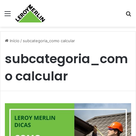
Menu
Pr
Início
/
subcategoria_como calcular
subcategoria_com
o calcular