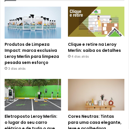
Produtos de Limpeza
Clique e retire na Leroy
Impact: marca exclusiva
Merlin: saiba os detalhes
Leroy Merlin para limpeza
4 dias atrás
pesada sem esforço
3 dias atrás
Eletroposto Leroy Merlin:
Cores Neutras: Tintas
o lugar do seu carro
para uma casa elegante,
elétrico e de tudo o que
leve e acolhedora