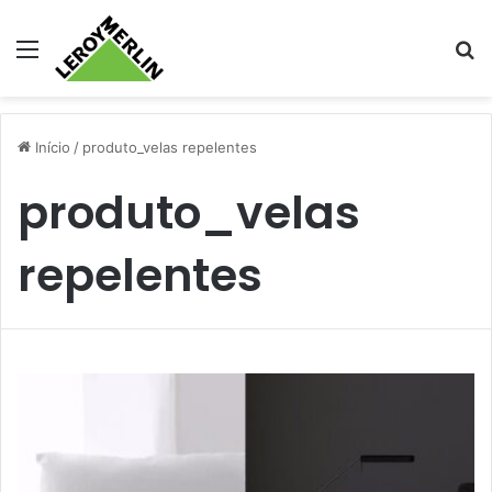
Menu
Pr
Início
/
produto_velas repelentes
produto_velas
repelentes