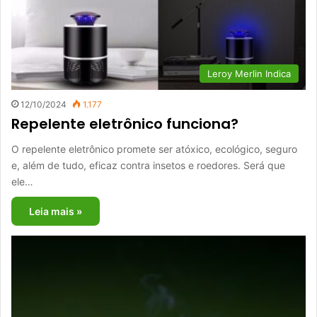
Leroy Merlin Indica
12/10/2024
1.177
Repelente eletrônico funciona?
O repelente eletrônico promete ser atóxico, ecológico, seguro
e, além de tudo, eficaz contra insetos e roedores. Será que
ele…
Leia mais »