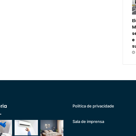
E
M
s
e
s
ria
Politica de privacidade
Sala de imprensa