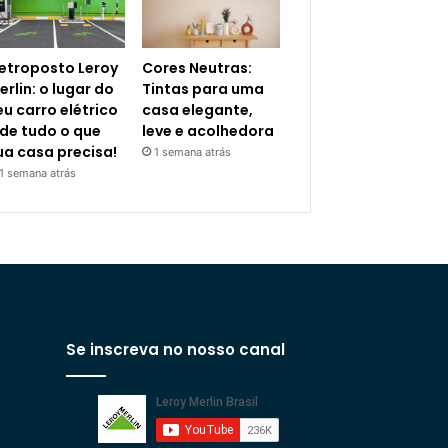
letroposto Leroy
Cores Neutras:
erlin: o lugar do
Tintas para uma
eu carro elétrico
casa elegante,
 de tudo o que
leve e acolhedora
ua casa precisa!
1 semana atrás
1 semana atrás
Se inscreva no nosso canal