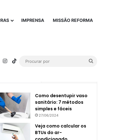
PRAS
IMPRENSA
MISSÃO REFORMA
rest
YouTube
Instagram
TikTok
Procurar
por
Popular
Recente
Como desentupir vaso
sanitário: 7 métodos
simples e fáceis
27/06/2024
Veja como calcular os
BTUs do ar-
condicionado