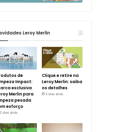
ovidades Leroy Merlin
rodutos de
Clique e retire na
impeza Impact:
Leroy Merlin: saiba
arca exclusiva
os detalhes
eroy Merlin para
3 dias atrás
impeza pesada
em esforço
2 dias atrás