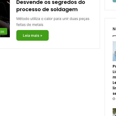
Desvende os segredos do
processo de soldagem
Método utiliza o calor para unir duas peças
feitas de metais
N
cas
Leia mais »
P
L
m
L
l
s