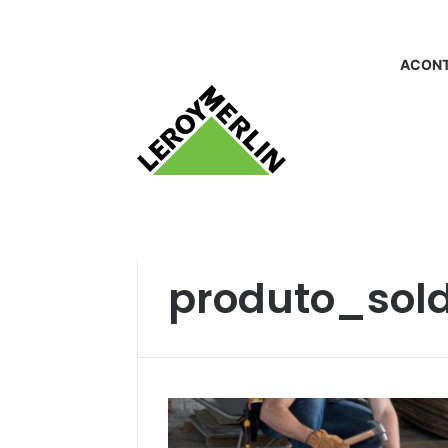
ACONT
Início
/
produto_soldagem
produto_so