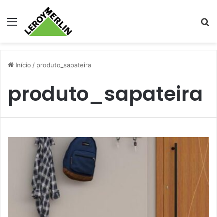
Menu
Pr
Início
/
produto_sapateira
produto_sapateira