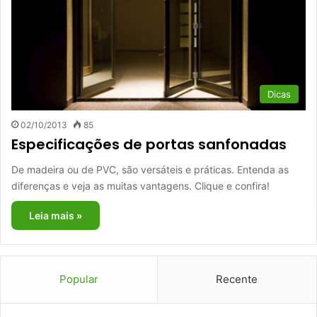
Dicas
02/10/2013
85
Especificações de portas sanfonadas
De madeira ou de PVC, são versáteis e práticas. Entenda as
diferenças e veja as muitas vantagens. Clique e confira!
Leia mais »
Popular
Recente