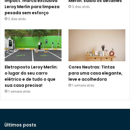
Impact: marca exclusiva
Merlin: saiba os detalhes
Leroy Merlin para limpeza
3 dias atrás
pesada sem esforço
2 dias atrás
Eletroposto Leroy Merlin:
Cores Neutras: Tintas
o lugar do seu carro
para uma casa elegante,
elétrico e de tudo o que
leve e acolhedora
sua casa precisa!
1 semana atrás
1 semana atrás
Últimos posts