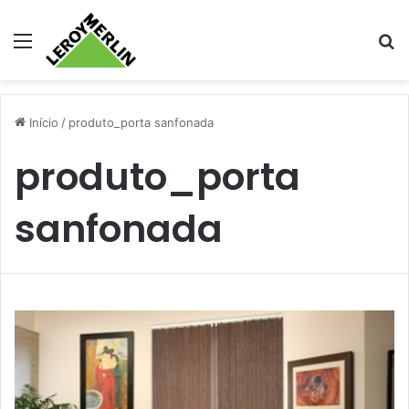
Menu
Pr
Início
/
produto_porta sanfonada
produto_porta
sanfonada