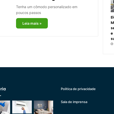
Tenha um cômodo personalizado em
poucos passos
E
M
Leia mais »
s
e
s
ria
Politica de privacidade
Sala de imprensa