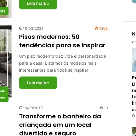
Leia mais »
cas
10/03/2021
1.163
N
Pisos modernos: 50
tendências para se inspirar
Um piso moderno traz vida e personalidade
para a casa. Listamos os modelos mais
interessantes para você se inspirar
P
Leia mais »
L
m
cas
L
cas
l
19/08/2015
19
s
Transforme o banheiro da
criançada em um local
divertido e seguro