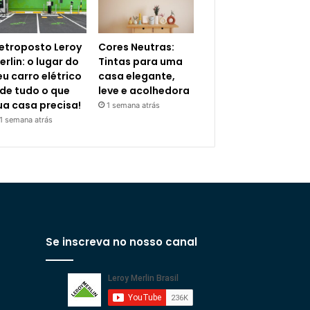
letroposto Leroy
Cores Neutras:
erlin: o lugar do
Tintas para uma
eu carro elétrico
casa elegante,
 de tudo o que
leve e acolhedora
ua casa precisa!
1 semana atrás
1 semana atrás
Se inscreva no nosso canal