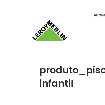
ACONT
Início
/
produto_piso ceramico infantil
produto_pis
infantil