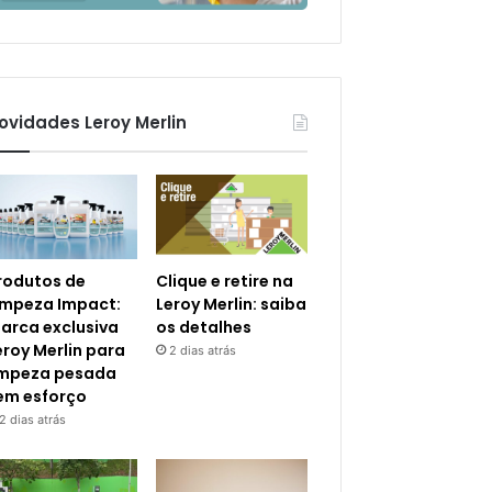
ovidades Leroy Merlin
rodutos de
Clique e retire na
impeza Impact:
Leroy Merlin: saiba
arca exclusiva
os detalhes
eroy Merlin para
2 dias atrás
impeza pesada
em esforço
2 dias atrás