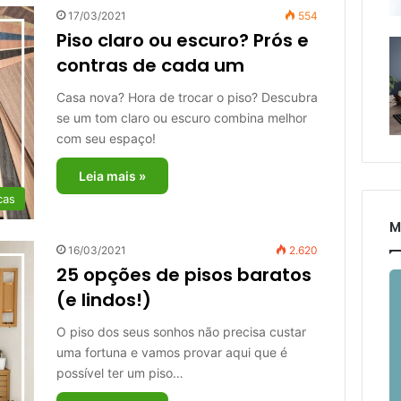
17/03/2021
554
Piso claro ou escuro? Prós e
contras de cada um
Casa nova? Hora de trocar o piso? Descubra
se um tom claro ou escuro combina melhor
com seu espaço!
Leia mais »
cas
M
16/03/2021
2.620
25 opções de pisos baratos
(e lindos!)
O piso dos seus sonhos não precisa custar
uma fortuna e vamos provar aqui que é
possível ter um piso…