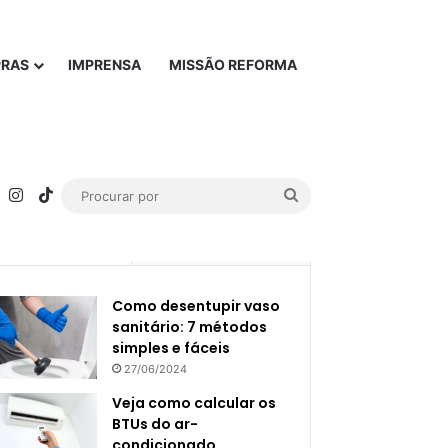
PRAS
IMPRENSA
MISSÃO REFORMA
rest
YouTube
Instagram
TikTok
Procurar
por
Popular
Recente
Como desentupir vaso
sanitário: 7 métodos
simples e fáceis
27/06/2024
Veja como calcular os
BTUs do ar-
condicionado