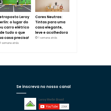
letroposto Leroy
Cores Neutras:
erlin: o lugar do
Tintas para uma
eu carro elétrico
casa elegante,
 de tudo o que
leve e acolhedora
ua casa precisa!
1 semana atrás
1 semana atrás
Se inscreva no nosso canal