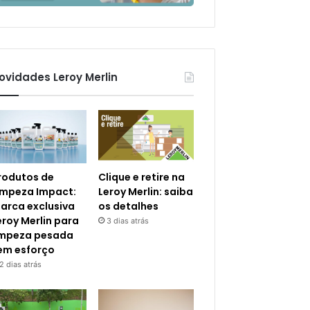
ovidades Leroy Merlin
rodutos de
Clique e retire na
impeza Impact:
Leroy Merlin: saiba
arca exclusiva
os detalhes
eroy Merlin para
3 dias atrás
impeza pesada
em esforço
2 dias atrás