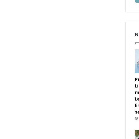
N
P
L
m
L
l
s