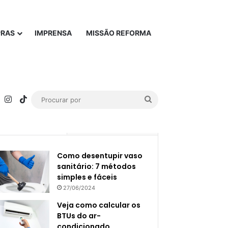
PRAS
IMPRENSA
MISSÃO REFORMA
rest
YouTube
Instagram
TikTok
Procurar
por
Popular
Recente
Como desentupir vaso
sanitário: 7 métodos
simples e fáceis
27/06/2024
Veja como calcular os
BTUs do ar-
condicionado