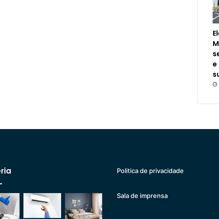
E
M
s
e
s
ria
Politica de privacidade
Sala de imprensa