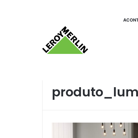
ACONT
Início
/
produto_luminarialinear
produto_lumi