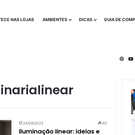
ECE NAS LOJAS
AMBIENTES
DICAS
GUIA DE COM
Pinte
narialinear
24/08/2023
63
Iluminação linear: ideias e