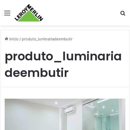
Menu
Pr
Início
/
produto_luminariadeembutir
produto_luminaria
deembutir