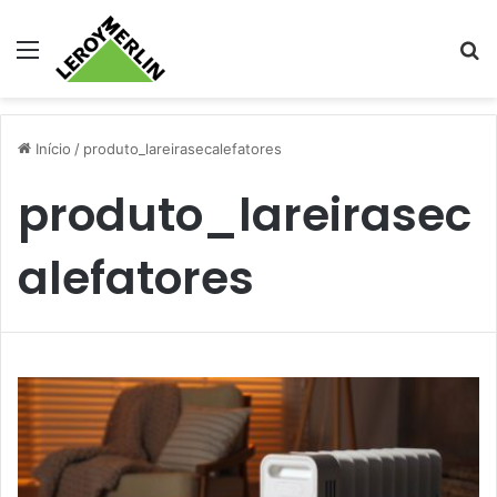
Menu
Pr
Início
/
produto_lareirasecalefatores
produto_lareirasec
alefatores