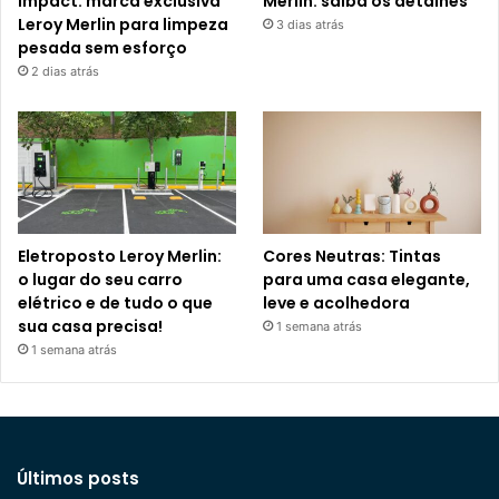
Impact: marca exclusiva
Merlin: saiba os detalhes
Leroy Merlin para limpeza
3 dias atrás
pesada sem esforço
2 dias atrás
Eletroposto Leroy Merlin:
Cores Neutras: Tintas
o lugar do seu carro
para uma casa elegante,
elétrico e de tudo o que
leve e acolhedora
sua casa precisa!
1 semana atrás
1 semana atrás
Últimos posts