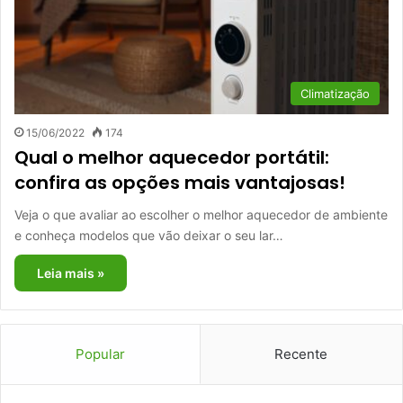
Climatização
15/06/2022
174
Qual o melhor aquecedor portátil:
confira as opções mais vantajosas!
Veja o que avaliar ao escolher o melhor aquecedor de ambiente
e conheça modelos que vão deixar o seu lar…
Leia mais »
Popular
Recente