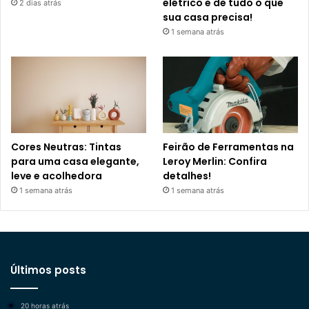
elétrico e de tudo o que
2 dias atrás
sua casa precisa!
1 semana atrás
Cores Neutras: Tintas
Feirão de Ferramentas na
para uma casa elegante,
Leroy Merlin: Confira
leve e acolhedora
detalhes!
1 semana atrás
1 semana atrás
Últimos posts
20 horas atrás