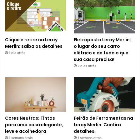
Clique e retire na Leroy
Eletroposto Leroy Merlin:
Merlin: saiba os detalhes
o lugar do seu carro
elétrico e de tudo o que
1 dia atrás
sua casa precisa!
7 dias atrás
Cores Neutras: Tintas
Feirão de Ferramentas na
para uma casa elegante,
Leroy Merlin: Confira
leve e acolhedora
detalhes!
1 semana atrás
1 semana atrás